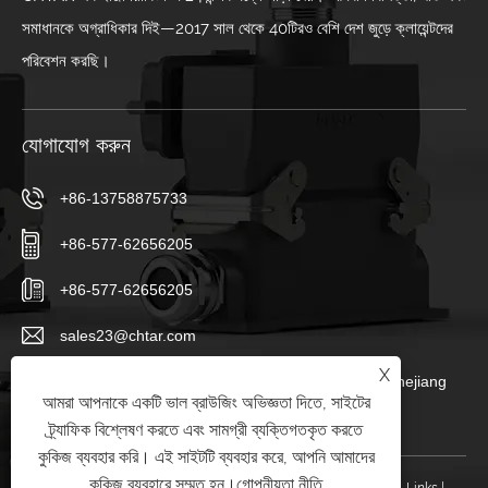
সমাধানকে অগ্রাধিকার দিই—2017 সাল থেকে 40টিরও বেশি দেশ জুড়ে ক্লায়েন্টদের
পরিবেশন করছি।
যোগাযোগ করুন
+86-13758875733
+86-577-62656205
+86-577-62656205
sales23@chtar.com
X
Huanghuaguan গ্রাম, Liushi Town, Yueqing City, Zhejiang
আমরা আপনাকে একটি ভাল ব্রাউজিং অভিজ্ঞতা দিতে, সাইটের
325605, China
ট্র্যাফিক বিশ্লেষণ করতে এবং সামগ্রী ব্যক্তিগতকৃত করতে
কুকিজ ব্যবহার করি। এই সাইটটি ব্যবহার করে, আপনি আমাদের
কুকিজ ব্যবহারে সম্মত হন।
গোপনীয়তা নীতি
কপিরাইট © 2025 Yueqing TAER Electric Co., Ltd. সর্বস্বত্ব সংরক্ষিত৷
Links
|