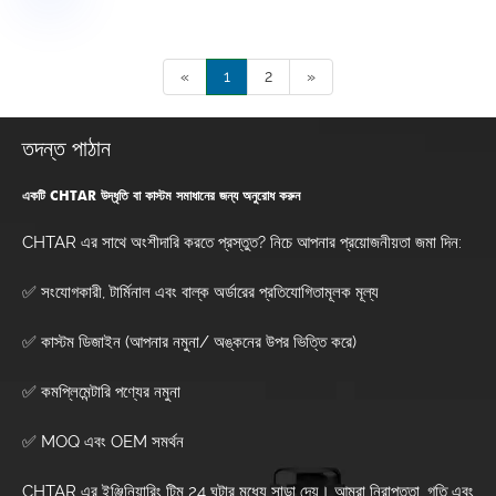
«
1
2
»
তদন্ত পাঠান
একটি CHTAR উদ্ধৃতি বা কাস্টম সমাধানের জন্য অনুরোধ করুন
CHTAR এর সাথে অংশীদারি করতে প্রস্তুত? নিচে আপনার প্রয়োজনীয়তা জমা দিন:
✅ সংযোগকারী, টার্মিনাল এবং বাল্ক অর্ডারের প্রতিযোগিতামূলক মূল্য
✅ কাস্টম ডিজাইন (আপনার নমুনা/ অঙ্কনের উপর ভিত্তি করে)
✅ কমপ্লিমেন্টারি পণ্যের নমুনা
✅ MOQ এবং OEM সমর্থন
CHTAR এর ইঞ্জিনিয়ারিং টিম 24 ঘন্টার মধ্যে সাড়া দেয়। আমরা নিরাপত্তা, গতি এবং