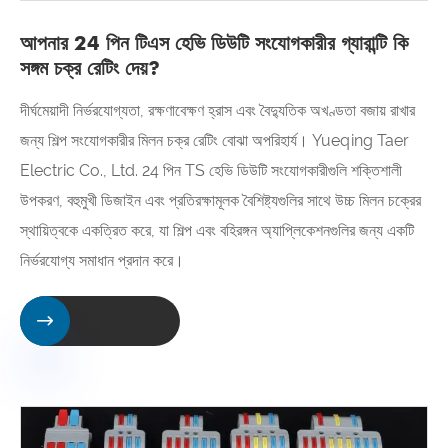
আপনার 24 পিন টিএস হেভি ডিউটি ​​সংযোগকারীর গ্যারান্টি কি
সঙ্গম চক্র রেটিং দেয়?
দীর্ঘমেয়াদী নির্ভরযোগ্যতা, রক্ষণাবেক্ষণ হ্রাস এবং বৈদ্যুতিক অখণ্ডতা বজায় রাখার
জন্য শিল্প সংযোগকারীর মিলন চক্র রেটিং বোঝা অপরিহার্য। Yueqing Taer
Electric Co., Ltd. 24 পিন TS হেভি ডিউটি ​​সংযোগকারীগুলি শক্তিশালী
উপকরণ, বহুমুখী ডিজাইন এবং প্রতিরক্ষামূলক বৈশিষ্ট্যগুলির সাথে উচ্চ মিলন চক্রের
স্থায়িত্বকে একত্রিত করে, যা শিল্প এবং বহিরঙ্গন অ্যাপ্লিকেশনগুলির জন্য একটি
নির্ভরযোগ্য সমাধান প্রদান করে।
