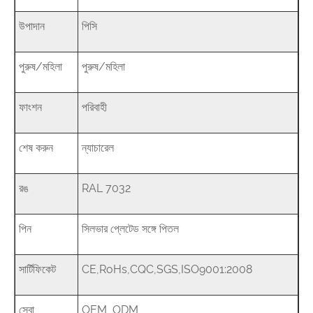
উপাদান
পিসি
পুরুষ/মহিলা
পুরুষ/মহিলা
ফাংশন
পরিবাহী
শেষ করুন
ন্যাচারেল
রঙ
RAL 7032
পিন
সিলভার প্লেটেড সঙ্গে পিতল
সার্টিফিকেট
CE,RoHs,CQC,SGS,ISO9001:2008
সেবা
OEM, ODM