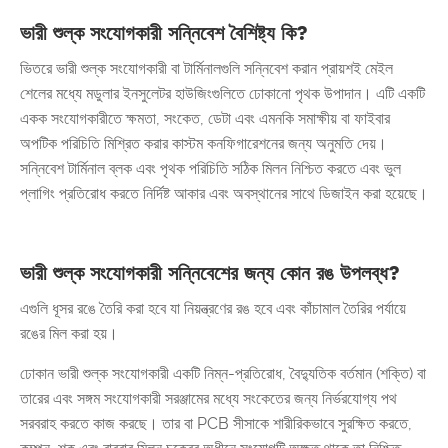
ভারী শুল্ক সংযোগকারী সন্নিবেশ বৈশিষ্ট্য কি?
ভিতরে ভারী শুল্ক সংযোগকারী বা টার্মিনালগুলি সন্নিবেশ করান প্রায়শই মেইল ​​
শেলের মধ্যে মডুলার ইনসুলেটর হাউজিংগুলিতে ঢোকানো পৃথক উপাদান। এটি একটি
একক সংযোগকারীতে ক্ষমতা, সংকেত, ডেটা এবং এমনকি সমাক্ষীয় বা ফাইবার
অপটিক পরিচিতি মিশ্রিত করার কাস্টম কনফিগারেশনের জন্য অনুমতি দেয়।
সন্নিবেশ টার্মিনাল ব্লক এবং পৃথক পরিচিতি সঠিক মিলন নিশ্চিত করতে এবং ভুল
প্লাগিং প্রতিরোধ করতে নির্দিষ্ট আকার এবং অবস্থানের সাথে ডিজাইন করা হয়েছে।
ভারী শুল্ক সংযোগকারী সন্নিবেশের জন্য কোন রঙ উপলব্ধ?
এগুলি ধূসর রঙে তৈরি করা হবে যা নিয়ন্ত্রণের রঙ হবে এবং কাঁচামাল তৈরির পর্যায়ে
রঙের মিল করা হয়।
ঢোকান ভারী শুল্ক সংযোগকারী একটি নিম্ন-প্রতিরোধ, বৈদ্যুতিক বর্তমান (শক্তি) বা
তারের এবং সঙ্গম সংযোগকারী সরঞ্জামের মধ্যে সংকেতের জন্য নির্ভরযোগ্য পথ
সরবরাহ করতে কাজ করছে। তার বা PCB সীসাকে শারীরিকভাবে সুরক্ষিত করতে,