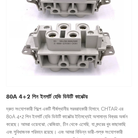
80A 4+2 পিন ইনসার্ট হেভি ডিউটি ​​কানেক্টর
দ্রুত সংযোগকারী শিল্পে একটি শীর্ষস্থানীয় সরবরাহকারী হিসাবে, CHTAR এর
80A 4+2 পিন ইনসার্ট হেভি ডিউটি ​​কানেক্টর ইতিমধ্যেই অসামান্য বিক্রয় অর্জন
করেছে। আমরা ওয়েনঝো, ঝেজিয়াং, চীন থেকে এসেছি, যা বন্দরের খুব কাছাকাছি
এবং সুবিধাজনক পরিবহন রয়েছে। এবং আমরা বিভিন্ন ভারী-শুল্ক সংযোগকারী