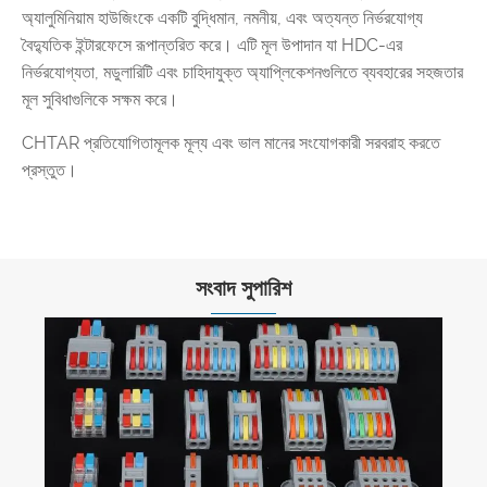
অ্যালুমিনিয়াম হাউজিংকে একটি বুদ্ধিমান, নমনীয়, এবং অত্যন্ত নির্ভরযোগ্য
বৈদ্যুতিক ইন্টারফেসে রূপান্তরিত করে। এটি মূল উপাদান যা HDC-এর
নির্ভরযোগ্যতা, মডুলারিটি এবং চাহিদাযুক্ত অ্যাপ্লিকেশনগুলিতে ব্যবহারের সহজতার
মূল সুবিধাগুলিকে সক্ষম করে।
CHTAR প্রতিযোগিতামূলক মূল্য এবং ভাল মানের সংযোগকারী সরবরাহ করতে
প্রস্তুত।
সংবাদ সুপারিশ
কিভাবে একটি তারের দ্রুত সংযোগকারী বৈদ্যুতিক ইনস্টলেশন
উন্নত করে?
আরো দেখুন >>