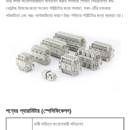
ভারী শুল্ক সংযোগকারীগুলি সন্নিবেশ করান৷ সিলভার প্লেটিং নির্ভরযোগ্য কম-
ভোল্টেজ মিলনের জন্য সংকেত পরিচিতির জন্য সাধারণ, যখন এটির চমৎকার
পরিবাহিতা এবং খরচ-কার্যকারিতার কারণে উচ্চ-শক্তির পরিচিতির জন্য ব্যবহৃত হয়।
পণ্যের প্যারামিটার (স্পেসিফিকেশন)
ভারী দায়িত্ব সংযোগকারী সন্নিবেশ