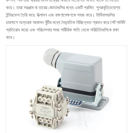
কম্পন, শক এবং বারবার মিলন চক্রের অধীনে সংযোগটি অক্ষত থাকে তা নিশ্চিত
করে। তারা সরঞ্জাম বা তারের জোতাগুলির মধ্যে একটি প্রমিত, পুনরাবৃত্তিযোগ্য
ইন্টারফেস তৈরি করে, উত্পাদন এবং রক্ষণাবেক্ষণকে সহজ করে। টার্মিনালগুলির
চারপাশে অন্তরক আবাসন খুঁটির মধ্যে বৈদ্যুতিক বিচ্ছিন্নতা প্রদান করে (শর্ট সার্কিট
প্রতিরোধ করে) এবং পরিচালনার সময় শারীরিক ক্ষতি থেকে পরিচিতিগুলিকে রক্ষা
করে।