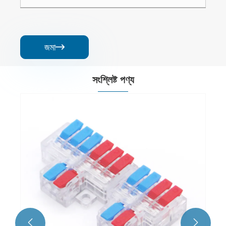
জমা

সংশ্লিষ্ট পণ্য

