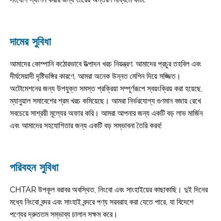
দামের সুবিধা
আমাদের কোম্পানি কঠোরভাবে উত্পাদন খরচ নিয়ন্ত্রণ. আমাদের প্রচুর তহবিল এবং
দীর্ঘমেয়াদী দৃষ্টিভঙ্গির কারণে, আমরা অনেক উন্নত মেশিন দিয়ে সজ্জিত।
অটোমেশনের জন্য উপযুক্ত সমস্ত প্রক্রিয়া সম্পূর্ণরূপে স্বয়ংক্রিয় করা হয়েছে,
ম্যানুয়াল সমাবেশের শ্রম খরচ কমিয়েছে। আমরা নির্ভরযোগ্য গুণমান বজায় রেখে
সবচেয়ে সাশ্রয়ী মূল্যের অফার করি। আমরা আপনার জন্য একটি বড় লাভ মার্জিন
এবং আমাদের সহযোগিতার জন্য একটি বড় সম্ভাবনা তৈরি করব!
পরিবহন সুবিধা
CHTAR উপকূল বরাবর অবস্থিত, নিংবো এবং সাংহাইয়ের কাছাকাছি। দুই দিনের
মধ্যে নিংবো বন্দর এবং সাংহাই বন্দরে পণ্য সরবরাহ করা যেতে পারে, যা বিদেশে
পণ্যের দ্রুততম সম্ভাব্য চালান সক্ষম করে।