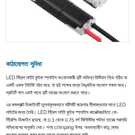
কাঠামোগত সুবিধা
LED স্ট্রিপ লাইট কুইক স্প্লাইস সংযোগকারী দুটি অভিন্ন টার্মিনাল নিয়ে গঠিত যা
একটি একক ইউনিট গঠন করে, যা দুই পক্ষের মধ্যে বৈদ্যুতিক সংযোগ সক্ষম করে।
প্রতিটি পাশ একই সাথে দুটি তারের সংযোগ করতে পারে।
এর কমপ্যাক্ট ডিজাইনটি তুলনামূলকভাবে আঁটসাঁট জায়গার সীমাবদ্ধতার সাথে LED
লাইটের জন্য তৈরি। LED স্ট্রিপ লাইট কুইক স্প্লাইস কানেক্টরগুলিতে নো-
স্ট্রিপিং ডিজাইন রয়েছে, যা 0.3 থেকে 0.75 বর্গ মিলিমিটার পর্যন্ত তারের সরাসরি
সন্নিবেশের অনুমতি দেয়। পণ্য crimping উপর, অভ্যন্তরীণ ধাতু ব্লেড
সংযোগ স্থাপন করার জন্য তারের অন্তরণ মাধ্যমে কাটা.