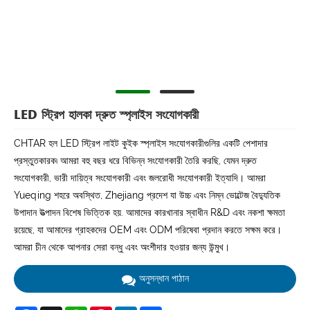
LED স্ট্রিপ হালকা দ্রুত স্প্লাইস সংযোগকারী
CHTAR হল LED স্ট্রিপ লাইট কুইক স্প্লাইস সংযোগকারীগুলির একটি পেশাদার
প্রস্তুতকারক৷ আমরা বহু বছর ধরে বিভিন্ন সংযোগকারী তৈরি করছি, যেমন দ্রুত
সংযোগকারী, ভারী দায়িত্ব সংযোগকারী এবং জলরোধী সংযোগকারী ইত্যাদি। আমরা
Yueqing শহরে অবস্থিত, Zhejiang প্রদেশ যা উচ্চ এবং নিম্ন ভোল্টেজ বৈদ্যুতিক
উপাদান উত্পাদন বিশেষ ভিত্তিক হয়. আমাদের কারখানার স্বাধীন R&D এবং নকশা ক্ষমতা
রয়েছে, যা আমাদের গ্রাহকদের OEM এবং ODM পরিষেবা প্রদান করতে সক্ষম করে।
আমরা চীন থেকে আপনার সেরা বন্ধু এবং অংশীদার হওয়ার জন্য উন্মুখ।
অনুসন্ধান পাঠান