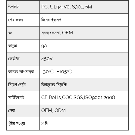
উপাদান
PC, UL94-V0, S301, তামা
শেষ করুন
টিনের প্রলেপ
রঙ
স্বচ্ছ+কমলা, OEM
কারেন্ট
9A
ভোল্টেজ
450V
কাজের তাপমাত্রা
-30℃- +105℃
স্ট্রিপ দৈর্ঘ্য
বিনামূল্যে স্ট্রিপিং
সার্টিফিকেট
CE,RoHs,CQC,SGS,ISO9001:2008
সেবা
OEM, ODM
খুঁটির সংখ্যা
2 পি