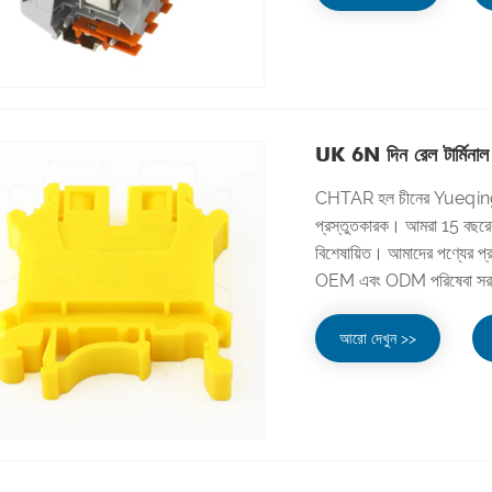
UK 6N দিন রেল টার্মিনাল
CHTAR হল চীনের Yueqing,
প্রস্তুতকারক। আমরা 15 বছরেরও ব
বিশেষায়িত। আমাদের পণ্যের প
OEM এবং ODM পরিষেবা সরবরাহ
আরো দেখুন >>