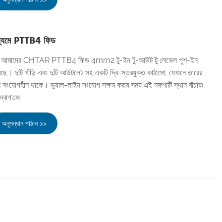
 মাধ্যমে PTTB4 ফিড
মাধ্যমে আমাদের CHTAR PTTB4 ফিড 4mm2 টু-ইন টু-আউট টু লেভেল পুশ-ইন
রছে। দুটি খাঁড়ি এবং দুটি আউটলেট সহ একটি দ্বি-স্তরযুক্ত কাঠামো, যেখানে তারের
 সংযোগহীন থাকে। ডুয়াল-লাইন সংযোগ সক্ষম করার সময় এই নকশাটি স্থান বাঁচায়৷
্বাগতম৷
অনুসন্ধান পাঠান >>