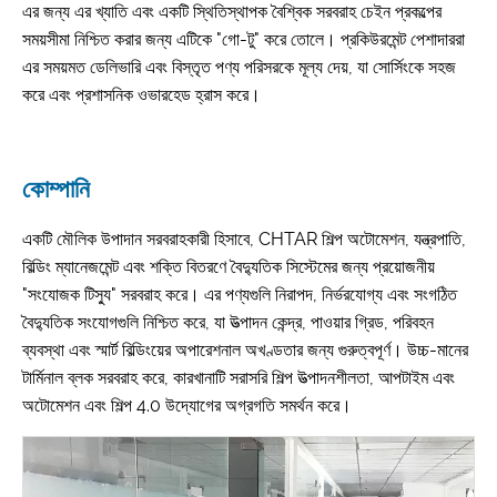
এর জন্য এর খ্যাতি এবং একটি স্থিতিস্থাপক বৈশ্বিক সরবরাহ চেইন প্রকল্পের
সময়সীমা নিশ্চিত করার জন্য এটিকে "গো-টু" করে তোলে। প্রকিউরমেন্ট পেশাদাররা
এর সময়মত ডেলিভারি এবং বিস্তৃত পণ্য পরিসরকে মূল্য দেয়, যা সোর্সিংকে সহজ
করে এবং প্রশাসনিক ওভারহেড হ্রাস করে।
কোম্পানি
একটি মৌলিক উপাদান সরবরাহকারী হিসাবে, CHTAR শিল্প অটোমেশন, যন্ত্রপাতি,
বিল্ডিং ম্যানেজমেন্ট এবং শক্তি বিতরণে বৈদ্যুতিক সিস্টেমের জন্য প্রয়োজনীয়
"সংযোজক টিস্যু" সরবরাহ করে। এর পণ্যগুলি নিরাপদ, নির্ভরযোগ্য এবং সংগঠিত
বৈদ্যুতিক সংযোগগুলি নিশ্চিত করে, যা উত্পাদন কেন্দ্র, পাওয়ার গ্রিড, পরিবহন
ব্যবস্থা এবং স্মার্ট বিল্ডিংয়ের অপারেশনাল অখণ্ডতার জন্য গুরুত্বপূর্ণ। উচ্চ-মানের
টার্মিনাল ব্লক সরবরাহ করে, কারখানাটি সরাসরি শিল্প উত্পাদনশীলতা, আপটাইম এবং
অটোমেশন এবং শিল্প 4.0 উদ্যোগের অগ্রগতি সমর্থন করে।