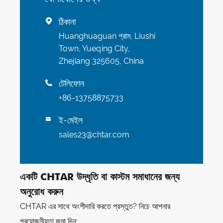
ঠিকানা

Huanghuaguan গ্রাম, Liushi
Town, Yueqing City,
Zhejiang 325605, China
টেলিফোন

+86-13758875733
ই-মেইল

sales23@chtar.com
একটি CHTAR উদ্ধৃতি বা কাস্টম সমাধানের জন্য
অনুরোধ করুন
CHTAR এর সাথে অংশীদারি করতে প্রস্তুত? নিচে আপনার
প্রয়োজনীয়তা জমা দিন: