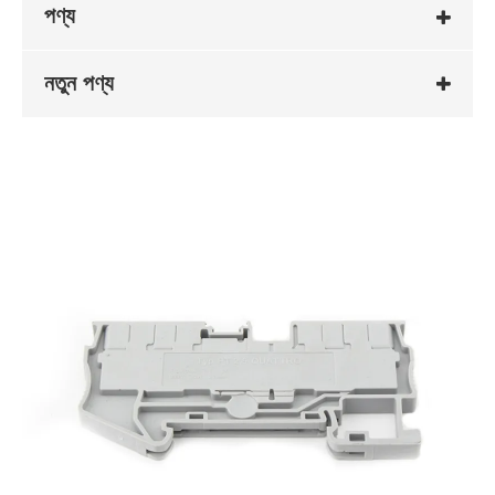
পণ্য
নতুন পণ্য