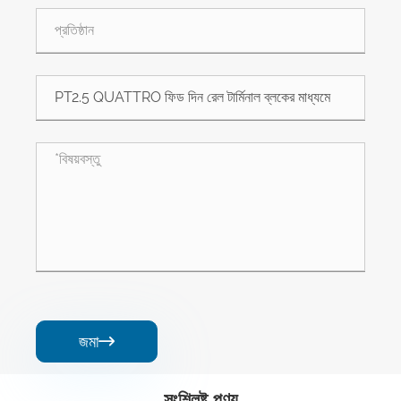
জমা

সংশ্লিষ্ট পণ্য