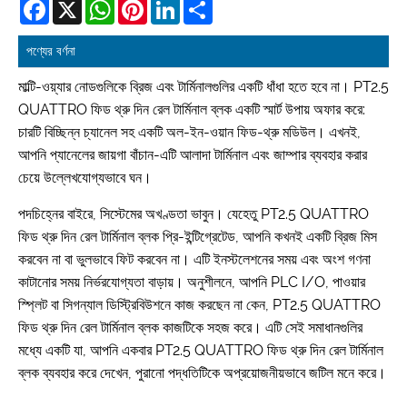
Facebook
X
WhatsApp
Pinterest
LinkedIn
Share
পণ্যের বর্ণনা
মাল্টি-ওয়্যার নোডগুলিকে ব্রিজ এবং টার্মিনালগুলির একটি ধাঁধা হতে হবে না। PT2.5
QUATTRO ফিড থ্রু দিন রেল টার্মিনাল ব্লক একটি স্মার্ট উপায় অফার করে:
চারটি বিচ্ছিন্ন চ্যানেল সহ একটি অল-ইন-ওয়ান ফিড-থ্রু মডিউল। এখনই,
আপনি প্যানেলের জায়গা বাঁচান-এটি আলাদা টার্মিনাল এবং জাম্পার ব্যবহার করার
চেয়ে উল্লেখযোগ্যভাবে ঘন।
পদচিহ্নের বাইরে, সিস্টেমের অখণ্ডতা ভাবুন। যেহেতু PT2.5 QUATTRO
ফিড থ্রু দিন রেল টার্মিনাল ব্লক প্রি-ইন্টিগ্রেটেড, আপনি কখনই একটি ব্রিজ মিস
করবেন না বা ভুলভাবে ফিট করবেন না। এটি ইনস্টলেশনের সময় এবং অংশ গণনা
কাটানোর সময় নির্ভরযোগ্যতা বাড়ায়। অনুশীলনে, আপনি PLC I/O, পাওয়ার
স্প্লিট বা সিগন্যাল ডিস্ট্রিবিউশনে কাজ করছেন না কেন, PT2.5 QUATTRO
ফিড থ্রু দিন রেল টার্মিনাল ব্লক কাজটিকে সহজ করে। এটি সেই সমাধানগুলির
মধ্যে একটি যা, আপনি একবার PT2.5 QUATTRO ফিড থ্রু দিন রেল টার্মিনাল
ব্লক ব্যবহার করে দেখেন, পুরানো পদ্ধতিটিকে অপ্রয়োজনীয়ভাবে জটিল মনে করে।