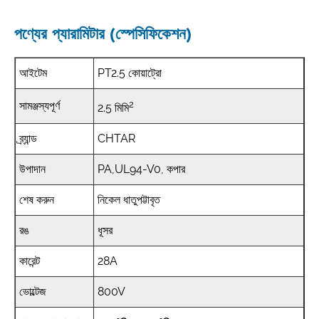
পণ্যের প্যারামিটার (স্পেসিফিকেশন)
আইটেম
PT2.5 কোয়াট্রো
2
সামঞ্জস্যপূর্ণ
2.5 মিমি
ব্র্যান্ড
CHTAR
উপাদান
PA,UL94-V0, কপার
শেষ করুন
নিকেল ধাতুপট্টাবৃত
রঙ
ধূসর
কারেন্ট
28A
ভোল্টেজ
800V