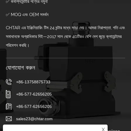
✅ কমপ্লিমেন্টারি পণ্যের নমুনা
✅ MOQ এবং OEM সমর্থন
CHTAR এর ইঞ্জিনিয়ারিং টিম 24 ঘন্টার মধ্যে সাড়া দেয়। আমরা নিরাপত্তা, গতি এবং
সমাধানকে অগ্রাধিকার দিই—2017 সাল থেকে 40টিরও বেশি দেশ জুড়ে ক্লায়েন্টদের
পরিবেশন করছি।
যোগাযোগ করুন
+86-13758875733
+86-577-62656205
+86-577-62656205
sales23@chtar.com
X