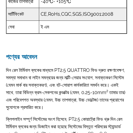
কাজের তাপমাত্রা
-40℃- +105℃
সার্টিফিকেট
CE,RoHs,CQC,SGS,ISO9001:2008
সেবা
ই এম
পণ্যের আবেদন
দিন রেল টার্মিনাল ব্লকের মাধ্যমে PT2.5 QUATTRO ফিড দ্রুত রক্ষণাবেক্ষণ,
সমস্যা সমাধান বা লাইন সমন্বয়ের জন্য মাল্টি-লেয়ার সংযোগ, সনাক্তকরণ সিস্টেম
(যেমন মার্ক বার সনাক্তকরণ), এবং হট-সোয়াপ কার্যকারিতা সমর্থন করে। একই
সাথে, তারা বিভিন্ন ক্রস-সেকশনের কন্ডাক্টর (যেমন, 0.25-10mm² তামার তার)
এবং পরিবেশগত অবস্থার (যেমন, উচ্চ তাপমাত্রা, উচ্চ ভোল্টেজ) তাদের প্রয়োগের
সুযোগকে প্রসারিত করে।
ক্লিপলাইন সম্পূর্ণ সিস্টেমের অংশ হিসেবে, PT2.5 কোয়াট্রো ফিড থ্রু দিন রেল
টার্মিনাল ব্লকের জন্য ডিজাইন করা হয়েছে সিস্টেমের বিস্তৃত পরিসরের স্ট্যান্ডার্ড