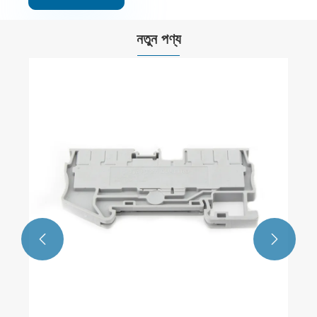
নতুন পণ্য
UK 1.5N দিন রেল টার্মিনাল ব্লক
আরো দেখুন >>

