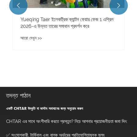


তদন্ত পাঠান
একটি CHTAR উদ্ধৃতি বা কাস্টম সমাধানের জন্য অনুরোধ করুন
CHTAR এর সাথে অংশীদারি করতে প্রস্তুত? নিচে আপনার প্রয়োজনীয়তা জমা দিন:
✅ সংযোগকারী, টার্মিনাল এবং বাল্ক অর্ডারের প্রতিযোগিতামূলক মূল্য