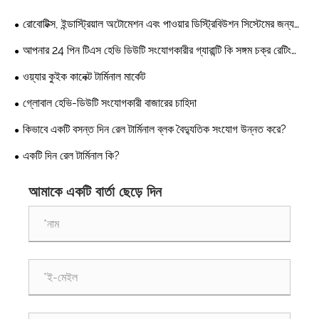
রোবোটিক্স, ইন্ডাস্ট্রিয়াল অটোমেশন এবং পাওয়ার ডিস্ট্রিবিউশন সিস্টেমের জন্য
হেভি ডিউটি ​​সংযোগকারীগুলি কেন পছন্দের পছন্দ?
আপনার 24 পিন টিএস হেভি ডিউটি ​​সংযোগকারীর গ্যারান্টি কি সঙ্গম চক্র রেটিং
দেয়?
ওয়্যার কুইক কানেক্ট টার্মিনাল মার্কেট
গ্লোবাল হেভি-ডিউটি ​​সংযোগকারী বাজারের চাহিদা
কিভাবে একটি বসন্ত দিন রেল টার্মিনাল ব্লক বৈদ্যুতিক সংযোগ উন্নত করে?
একটি দিন রেল টার্মিনাল কি?
আমাকে একটি বার্তা ছেড়ে দিন