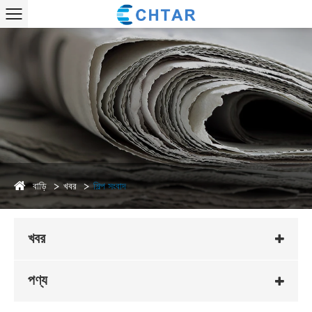
বাড়ি
খবর
শিল্প সংবাদ
খবর
পণ্য