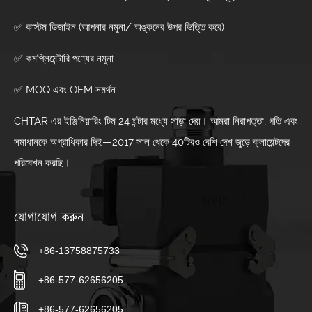
✅ কাস্টম ডিজাইন (আপনার নমুনা/ অঙ্কনের উপর ভিত্তি করে)
✅ কমপ্লিমেন্টারি পণ্যের নমুনা
✅ MOQ এবং OEM সমর্থন
CHTAR এর ইঞ্জিনিয়ারিং টিম 24 ঘন্টার মধ্যে সাড়া দেয়। আমরা নিরাপত্তা, গতি এবং
সমাধানকে অগ্রাধিকার দিই—2017 সাল থেকে 40টিরও বেশি দেশ জুড়ে ক্লায়েন্টদের
পরিবেশন করছি।
যোগাযোগ করুন
+86-13758875733
+86-577-62656205
+86-577-62656205