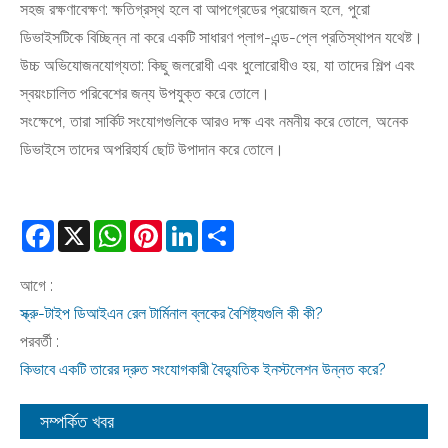
সহজ রক্ষণাবেক্ষণ: ক্ষতিগ্রস্থ হলে বা আপগ্রেডের প্রয়োজন হলে, পুরো
ডিভাইসটিকে বিচ্ছিন্ন না করে একটি সাধারণ প্লাগ-এন্ড-প্লে প্রতিস্থাপন যথেষ্ট।
উচ্চ অভিযোজনযোগ্যতা: কিছু জলরোধী এবং ধুলোরোধীও হয়, যা তাদের শিল্প এবং
স্বয়ংচালিত পরিবেশের জন্য উপযুক্ত করে তোলে।
সংক্ষেপে, তারা সার্কিট সংযোগগুলিকে আরও দক্ষ এবং নমনীয় করে তোলে, অনেক
ডিভাইসে তাদের অপরিহার্য ছোট উপাদান করে তোলে।
Facebook
X
WhatsApp
Pinterest
LinkedIn
Share
আগে :
স্ক্রু-টাইপ ডিআইএন রেল টার্মিনাল ব্লকের বৈশিষ্ট্যগুলি কী কী?
পরবর্তী :
কিভাবে একটি তারের দ্রুত সংযোগকারী বৈদ্যুতিক ইনস্টলেশন উন্নত করে?
সম্পর্কিত খবর