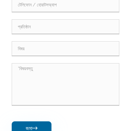
জমা
