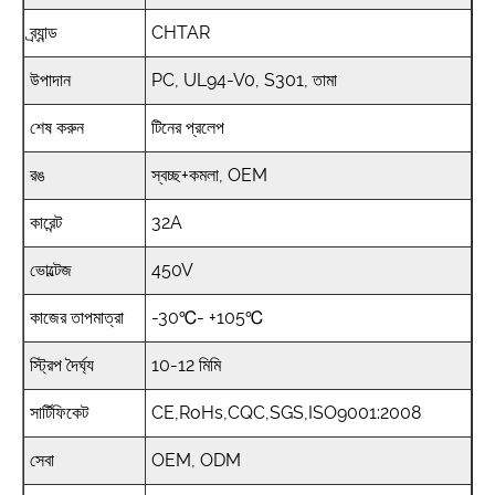
ব্র্যান্ড
CHTAR
উপাদান
PC, UL94-V0, S301, তামা
শেষ করুন
টিনের প্রলেপ
রঙ
স্বচ্ছ+কমলা, OEM
কারেন্ট
32A
ভোল্টেজ
450V
কাজের তাপমাত্রা
-30℃- +105℃
স্ট্রিপ দৈর্ঘ্য
10-12 মিমি
সার্টিফিকেট
CE,RoHs,CQC,SGS,ISO9001:2008
সেবা
OEM, ODM