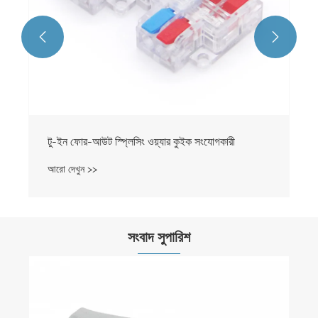


টু-ইন ফোর-আউট স্প্লিসিং ওয়্যার কুইক সংযোগকারী
আরো দেখুন >>
সংবাদ সুপারিশ