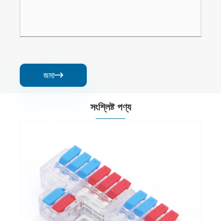
জমা

সংশ্লিষ্ট পণ্য