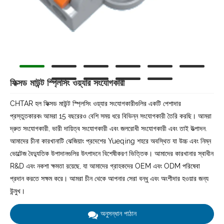
ফিক্সড মাউন্ট স্প্লিসিং ওয়্যার সংযোগকারী
CHTAR হল ফিক্সড মাউন্ট স্প্লিসিং ওয়্যার সংযোগকারীগুলির একটি পেশাদার
প্রস্তুতকারক৷ আমরা 15 বছরেরও বেশি সময় ধরে বিভিন্ন সংযোগকারী তৈরি করছি। আমরা
দ্রুত সংযোগকারী, ভারী দায়িত্ব সংযোগকারী এবং জলরোধী সংযোগকারী এবং তাই উত্পাদন.
আমাদের চীনা কারখানাটি ঝেজিয়াং প্রদেশের Yueqing শহরে অবস্থিত যা উচ্চ এবং নিম্ন
ভোল্টেজ বৈদ্যুতিক উপাদানগুলির উৎপাদনে বিশেষীকরণ ভিত্তিক। আমাদের কারখানার স্বাধীন
R&D এবং নকশা ক্ষমতা রয়েছে, যা আমাদের গ্রাহকদের OEM এবং ODM পরিষেবা
প্রদান করতে সক্ষম করে। আমরা চীন থেকে আপনার সেরা বন্ধু এবং অংশীদার হওয়ার জন্য
উন্মুখ।
অনুসন্ধান পাঠান