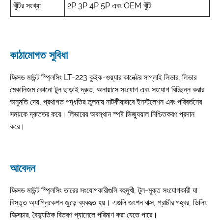
খুঁটির সংখ্যা
2P 3P 4P 5P এবং OEM খুঁটি
কাঠামোগত সুবিধা
ফিক্সড মাউন্ট স্প্লিসিং LT-223 কুইক-ওয়্যার কানেক্টর সাপ্লাই লিভার, লিভার
মেকানিজম কোনো টুল ছাড়াই দ্রুত, অনায়াসে সংযোগ এবং সংযোগ বিচ্ছিন্ন করার
অনুমতি দেয়, প্রথাগত পদ্ধতির তুলনায় নাটকীয়ভাবে ইনস্টলেশন এবং পরিবর্তনের
সময়কে দ্রুততর করে। লিভারের অবস্থান স্পষ্ট ভিজ্যুয়াল নিশ্চিতকরণ প্রদান
করে।
আবেদন
ফিক্সড মাউন্ট স্প্লিসিং তারের সংযোগকারীগুলি বহুমুখী, টুল-মুক্ত সংযোগকারী যা
বিস্তৃত অ্যাপ্লিকেশন জুড়ে ব্যবহৃত হয়। এগুলি জংশন বাক্স, প্রাচীর গহ্বর, ডিলিং
ফিক্সচার, বৈদ্যুতিক বিতরণ প্যানেলে পরিমাণ করা যেতে পারে।