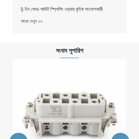
িং ওয়্যার কুইক সংযোগকারী
সংবাদ সুপারিশ
স্ক্রু-টাইপ ডিআইএন রেল টার্মিনাল ব্লকের বৈশিষ্ট্যগুলি কী কী?
আরো দেখুন >>