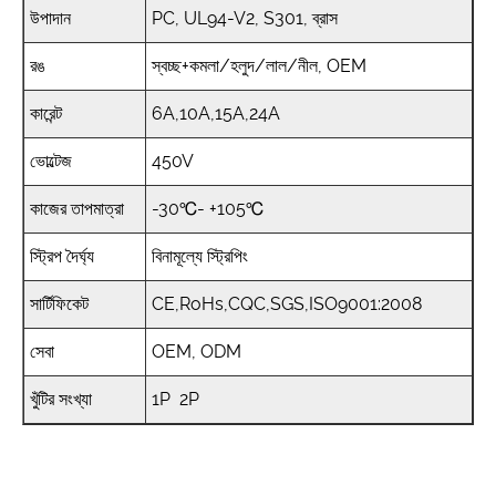
উপাদান
PC, UL94-V2, S301, ব্রাস
রঙ
স্বচ্ছ+কমলা/হলুদ/লাল/নীল, OEM
কারেন্ট
6A,10A,15A,24A
ভোল্টেজ
450V
কাজের তাপমাত্রা
-30℃- +105℃
স্ট্রিপ দৈর্ঘ্য
বিনামূল্যে স্ট্রিপিং
সার্টিফিকেট
CE,RoHs,CQC,SGS,ISO9001:2008
সেবা
OEM, ODM
খুঁটির সংখ্যা
1P 2P