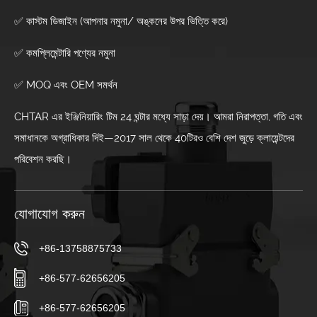
✅ কাস্টম ডিজাইন (আপনার নমুনা/ অঙ্কনের উপর ভিত্তি করে)
✅ কমপ্লিমেন্টারি পণ্যের নমুনা
✅ MOQ এবং OEM সমর্থন
CHTAR এর ইঞ্জিনিয়ারিং টিম 24 ঘন্টার মধ্যে সাড়া দেয়। আমরা নিরাপত্তা, গতি এবং
সমাধানকে অগ্রাধিকার দিই—2017 সাল থেকে 40টিরও বেশি দেশ জুড়ে ক্লায়েন্টদের
পরিবেশন করছি।
যোগাযোগ করুন
+86-13758875733
+86-577-62656205
+86-577-62656205