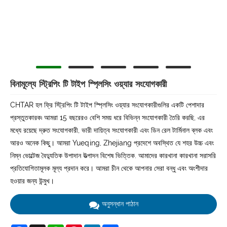
বিনামূল্যে স্ট্রিপিং টি টাইপ স্প্লিসিং ওয়্যার সংযোগকারী
CHTAR হল ফ্রি স্ট্রিপিং টি টাইপ স্প্লিসিং ওয়্যার সংযোগকারীগুলির একটি পেশাদার
প্রস্তুতকারক৷ আমরা 15 বছরেরও বেশি সময় ধরে বিভিন্ন সংযোগকারী তৈরি করছি, এর
মধ্যে রয়েছে দ্রুত সংযোগকারী, ভারী দায়িত্ব সংযোগকারী এবং ডিন রেল টার্মিনাল ব্লক এবং
আরও অনেক কিছু। আমরা Yueqing, Zhejiang প্রদেশে অবস্থিত যে শহর উচ্চ এবং
নিম্ন ভোল্টেজ বৈদ্যুতিক উপাদান উত্পাদন বিশেষ ভিত্তিক. আমাদের কারখানা কারখানা সরাসরি
প্রতিযোগিতামূলক মূল্য প্রদান করে। আমরা চীন থেকে আপনার সেরা বন্ধু এবং অংশীদার
হওয়ার জন্য উন্মুখ।
অনুসন্ধান পাঠান