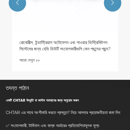


বিউশন
 পছন্দ?
তদন্ত পাঠান
একটি CHTAR উদ্ধৃতি বা কাস্টম সমাধানের জন্য অনুরোধ করুন
CHTAR এর সাথে অংশীদারি করতে প্রস্তুত? নিচে আপনার প্রয়োজনীয়তা জমা দিন:
✅ সংযোগকারী, টার্মিনাল এবং বাল্ক অর্ডারের প্রতিযোগিতামূলক মূল্য