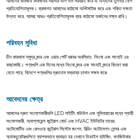
আমাদের কারখানা কারখানার সরাসরি ভাল দাম সরবরাহ করে যা অন্যদের তুলনায় বেশি
প্রতিযোগিতামূলক। ক্রমাগত আমাদের কাঠামো অপ্টিমাইজ করে এবং শক্তি দক্ষতা
উন্নত করে, আমরা আরও প্রতিযোগিতামূলক ব্যয় কাঠামো অর্জনের লক্ষ্য রাখি।
পরিবহন সুবিধা
চীন কারখানা সমুদ্র বন্দর এবং এয়ার পোর্ট বরাবর অবস্থিত, নিংবো এবং সাংহাই এর
কাছাকাছি। পণ্যগুলি এক দিনের মধ্যে নিংবো বন্দর এবং সাংহাই বন্দরে বিতরণ করা
যেতে পারে, বিদেশে পণ্যগুলির দ্রুততম সম্ভাব্য চালান সক্ষম করে৷
আবেদনের ক্ষেত্র
আমাদের দ্রুত সংযোগকারীগুলি LED লাইটিং মডিউল এবং লুমিনায়ারের মধ্যে স্থায়ী
সংযোগকারী, অ্যাপ্লায়েন্স কন্ট্রোল বোর্ড এবং HVAC ইউনিটের তারের,
অটোমোটিভ এবং রেলওয়ে কন্ট্রোল সিস্টেম জংশন, বিল্ডিং অটোমেশন সেন্সর এবং
অ্যাকচুয়েটরগুলিতে ব্যাপকভাবে ব্যবহৃত হয় যেখানে ডিভাইস হাউজিং, কনজিউমার