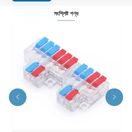
সংশ্লিষ্ট পণ্য
T টাইপ ওয়ান-ইন মাল্টি-আউট স্প
সংযোগকারী
আরো দেখুন >>

