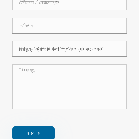
জমা
