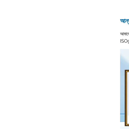
আন্ত
আমাদে
ISO90