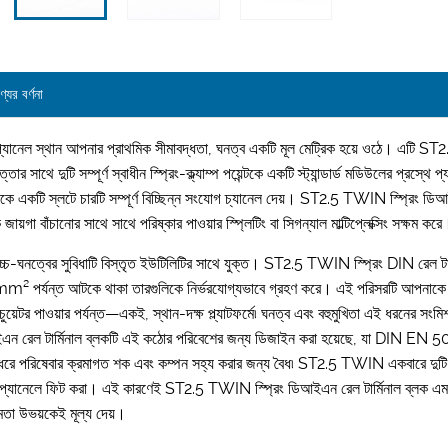
্যের বর্ণনা
্যানেল স্থান আপনার প্রাথমিক সীমাবদ্ধতা, ঘনত্ব একটি মূল মেট্রিক হয়ে ওঠে। এটি ST
মত্তার সাথে দুটি সম্পূর্ণ স্বাধীন স্প্রিং-ক্ল্যাম্প পয়েন্টকে একটি স্ট্যান্ডার্ড মডিউলের প্রস্
ে একটি স্লটে চারটি সম্পূর্ণ বিচ্ছিন্ন সংযোগ চ্যানেল দেয়। ST2.5 TWIN স্প্রিং ডিআইএ
ক জায়গা বাঁচানোর সাথে সাথে পরিষ্কার পাওয়ার স্প্লিটিং বা সিগন্যাল মাল্টিপ্লেক্সিং সক্
্চ-ঘনত্বের সুবিধাটি বিস্তৃত ইউটিলিটির সাথে যুক্ত। ST2.5 TWIN স্প্রিং DIN রেল
m² পর্যন্ত আটকে থাকা তারগুলিকে নির্ভরযোগ্যভাবে গ্রহণ করে। এই পরিসরটি আপনাকে 
চুয়েটর পাওয়ার পর্যন্ত—একই, স্থান-দক্ষ প্ল্যাটফর্মে৷ ঘনত্ব এবং বহুমুখিতা এই ধরনের 
ন রেল টার্মিনাল ব্লকটি এই কঠোর পরিবেশের জন্য ডিজাইন করা হয়েছে, যা DIN EN 501
রে পরিষেবার ক্রমাগত শক এবং কম্পন সহ্য করার জন্য বৈধ৷ ST2.5 TWIN একবারে দুটি স
প্যানেলে ফিট করা। এই কারণেই ST2.5 TWIN স্প্রিং ডিআইএন রেল টার্মিনাল ব্লক এমন প্
্ষমতা উভয়কেই মূল্য দেয়।