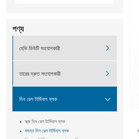
পণ্য

হেভি ডিউটি ​​সংযোগকারী

তারের দ্রুত সংযোগকারী

দিন রেল টার্মিনাল ব্লক
স্ক্রু দিন রেল টার্মিনাল ব্লক
বসন্ত দিন রেল টার্মিনাল ব্লক