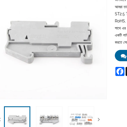
আমরা তার
ST2.5 TW
RoHS, C
সাথে এর 
একটি লাই
করতে পে
F