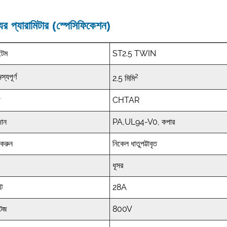
ের প্যারামিটার (স্পেসিফিকেশন)
েম
ST2.5 TWIN
2
জস্যপূর্ণ
2.5 মিমি
ড
CHTAR
দান
PA,UL94-V0, কপার
 করুন
নিকেল ধাতুপট্টাবৃত
ধূসর
্ট
28A
টেজ
800V