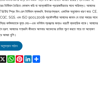
ের টার্মিনাল তৈরিতে ফোকাস করি যা আন্তর্জাতিক প্রয়োজনীয়তার সাথে সারিবদ্ধ। আমাদের
IN স্প্রিং দিন রেল টার্মিনাল ব্লকগুলি, উদাহরণস্বরূপ, একাধিক অনুমোদন ধারণ করে: CE,
QC, SGS, এবং ISO 9001:2008৷ প্রকৌশলীরা আমাদের জানান যে তারা সময়ের সাথে
স্থির কর্মক্ষমতাকে মূল্য দেয়—এবং ভলিউম প্রকল্পের জন্যও খরচটি ব্যবহারিক থাকে। আমাদের
ন ড্রপ; আমাদের পণ্যগুলি কীভাবে আপনার আবেদনের চাহিদা পূরণ করতে পারে তা অন্বেষণ
রে আমরা খুশি।
অনুসন্ধান পাঠান
acebook
X
WhatsApp
Pinterest
LinkedIn
Share