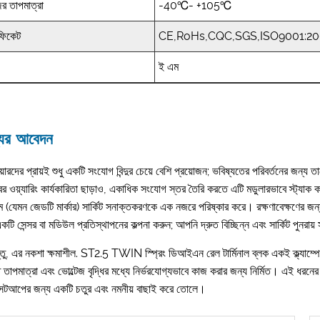
র তাপমাত্রা
-40℃- +105℃
টিফিকেট
CE,RoHs,CQC,SGS,ISO9001:2
ই এম
যের আবেদন
নিয়ারদের প্রায়ই শুধু একটি সংযোগ বিন্দুর চেয়ে বেশি প্রয়োজন; ভবিষ্যতের পরিবর্তনের
ের ওয়্যারিং কার্যকারিতা ছাড়াও, একাধিক সংযোগ স্তর তৈরি করতে এটি মডুলারভাবে স্ট্যাক ক
েম (যেমন জেডটি মার্কার) সার্কিট সনাক্তকরণকে এক নজরে পরিষ্কার করে। রক্ষণাবেক্ষণের জন্য 
কটি সেন্সর বা মডিউল প্রতিস্থাপনের কল্পনা করুন; আপনি দ্রুত বিচ্ছিন্ন এবং সার্কিট পুন
তু, এর নকশা ক্ষমাশীল. ST2.5 TWIN স্প্রিং ডিআইএন রেল টার্মিনাল ব্লক একই ক্ল্যাম্পে
 তাপমাত্রা এবং ভোল্টেজ বৃদ্ধির মধ্যে নির্ভরযোগ্যভাবে কাজ করার জন্য নির্মিত। এই ধর
 সেটআপের জন্য একটি চতুর এবং নমনীয় বাছাই করে তোলে।