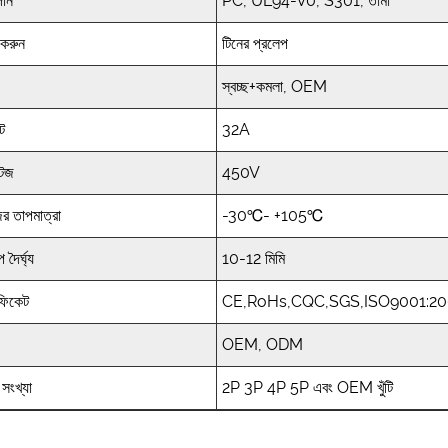
দান
PC, UL94-V0, S301, তামা
 করুন
টিনের প্রলেপ
স্বচ্ছ+কমলা, OEM
্ট
32A
টেজ
450V
র তাপমাত্রা
-30℃- +105℃
প দৈর্ঘ্য
10-12 মিমি
টিফিকেট
CE,RoHs,CQC,SGS,ISO9001:2
OEM, ODM
র সংখ্যা
2P 3P 4P 5P এবং OEM খুঁটি