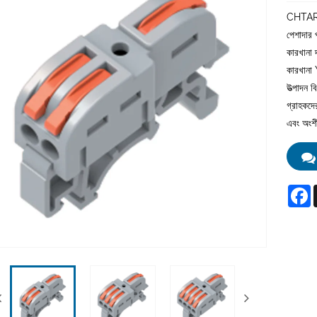
CHTAR টি
পেশাদার 
কারখানা 
কারখানা 
উত্পাদন 
গ্রাহকদ
এবং অংশী
F