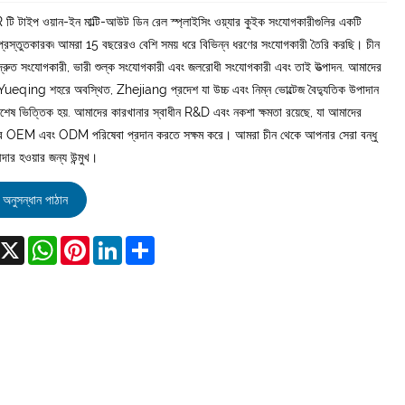
 টাইপ ওয়ান-ইন মাল্টি-আউট ডিন রেল স্প্লাইসিং ওয়্যার কুইক সংযোগকারীগুলির একটি
প্রস্তুতকারক৷ আমরা 15 বছরেরও বেশি সময় ধরে বিভিন্ন ধরণের সংযোগকারী তৈরি করছি। চীন
দ্রুত সংযোগকারী, ভারী শুল্ক সংযোগকারী এবং জলরোধী সংযোগকারী এবং তাই উত্পাদন. আমাদের
Yueqing শহরে অবস্থিত, Zhejiang প্রদেশ যা উচ্চ এবং নিম্ন ভোল্টেজ বৈদ্যুতিক উপাদান
বিশেষ ভিত্তিক হয়. আমাদের কারখানার স্বাধীন R&D এবং নকশা ক্ষমতা রয়েছে, যা আমাদের
ের OEM এবং ODM পরিষেবা প্রদান করতে সক্ষম করে। আমরা চীন থেকে আপনার সেরা বন্ধু
দার হওয়ার জন্য উন্মুখ।
অনুসন্ধান পাঠান
acebook
X
WhatsApp
Pinterest
LinkedIn
Share