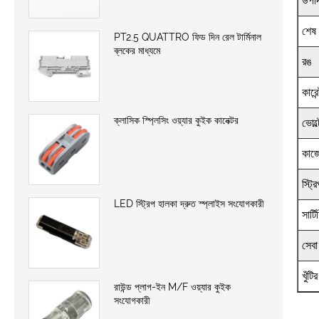
উপা
শেষ
PT2.5 QUATTRO ফিড দিন রেল টার্মিনাল
ব্লকের মাধ্যমে
রঙ
কারেন
ক্লাসিক স্প্লিসিং ওয়্যার কুইক কানেক্টর
ভোল্
কাজে
স্ট্রি
LED স্ট্রিপ হালকা দ্রুত স্প্লাইস সংযোগকারী
সার্
সেবা
খুঁটি
রাউন্ড প্লাগ-ইন M/F ওয়্যার কুইক
সংযোগকারী