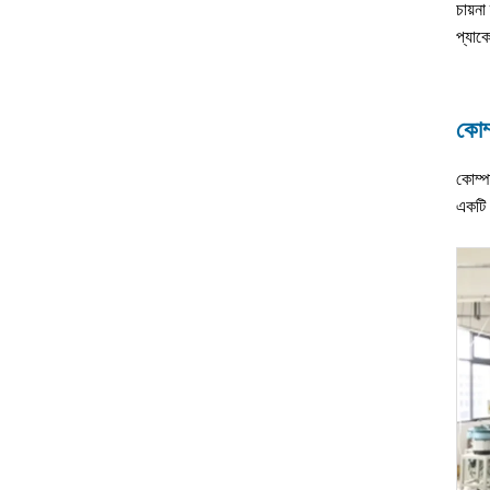
চায়ন
প্যাক
কোম্
কোম্প
একটি 