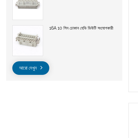
16A 10 পিন ঢোকান হেভি ডিউটি ​​সংযোগকারী
আরো দেখুন